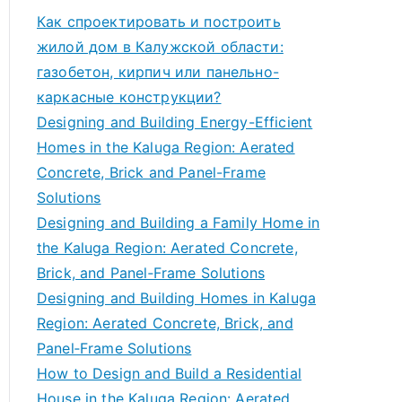
Как спроектировать и построить
жилой дом в Калужской области:
газобетон, кирпич или панельно-
каркасные конструкции?
Designing and Building Energy-Efficient
Homes in the Kaluga Region: Aerated
Concrete, Brick and Panel-Frame
Solutions
Designing and Building a Family Home in
the Kaluga Region: Aerated Concrete,
Brick, and Panel‑Frame Solutions
Designing and Building Homes in Kaluga
Region: Aerated Concrete, Brick, and
Panel‑Frame Solutions
How to Design and Build a Residential
House in the Kaluga Region: Aerated