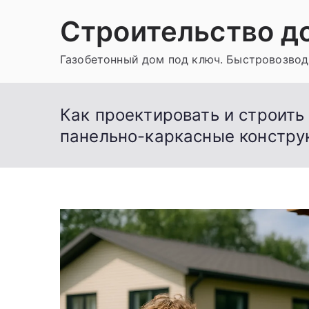
Перейти
Строительство д
к
содержимому
Газобетонный дом под ключ. Быстровозвод
Как проектировать и строить
панельно-каркасные констру