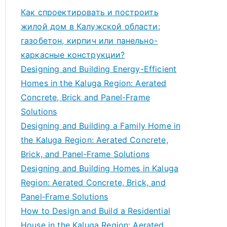
Как спроектировать и построить
жилой дом в Калужской области:
газобетон, кирпич или панельно-
каркасные конструкции?
Designing and Building Energy-Efficient
Homes in the Kaluga Region: Aerated
Concrete, Brick and Panel-Frame
Solutions
Designing and Building a Family Home in
the Kaluga Region: Aerated Concrete,
Brick, and Panel‑Frame Solutions
Designing and Building Homes in Kaluga
Region: Aerated Concrete, Brick, and
Panel‑Frame Solutions
How to Design and Build a Residential
House in the Kaluga Region: Aerated